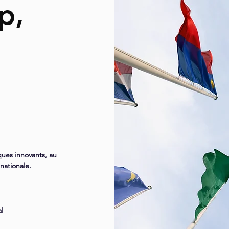
p,
iques
innovants, au
nationale.
al