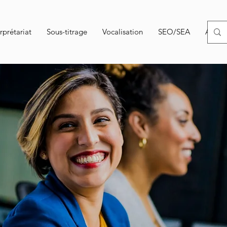
rprétariat
Sous-titrage
Vocalisation
SEO/SEA
Autom